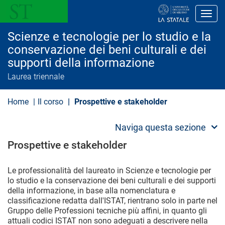
S
a
Toggl
l
t
Scienze e tecnologie per lo studio e la
a
a
conservazione dei beni culturali e dei
l
supporti della informazione
c
o
Laurea triennale
n
t
e
Home
Il corso
Prospettive e stakeholder
n
u
t
Naviga questa sezione
o
p
Prospettive e stakeholder
r
i
n
Le professionalità del laureato in Scienze e tecnologie per
c
lo studio e la conservazione dei beni culturali e dei supporti
i
della informazione, in base alla nomenclatura e
p
a
classificazione redatta dall'ISTAT, rientrano solo in parte nel
l
Gruppo delle Professioni tecniche più affini, in quanto gli
e
attuali codici ISTAT non sono adeguati a descrivere nella